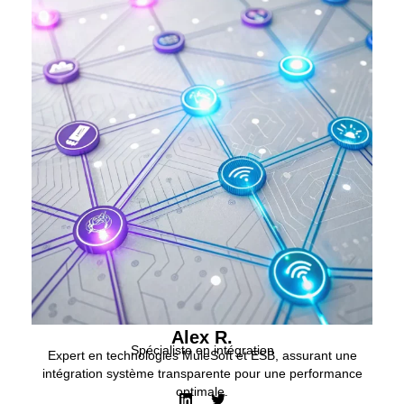
Alex R.
Spécialiste en intégration
Expert en technologies MuleSoft et ESB, assurant une
intégration système transparente pour une performance
optimale.