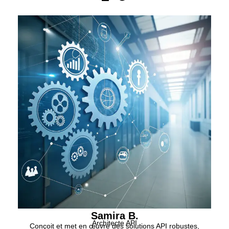
Samira B.
Architecte API
Conçoit et met en œuvre des solutions API robustes,