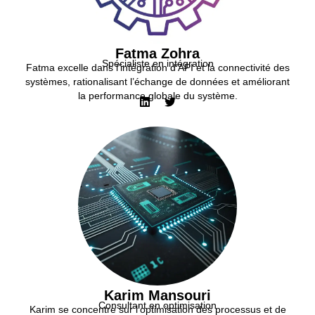
Fatma Zohra
Spécialiste en intégration
Fatma excelle dans l’intégration d’API et la connectivité des
systèmes, rationalisant l’échange de données et améliorant
la performance globale du système.
Karim Mansouri
Consultant en optimisation
Karim se concentre sur l’optimisation des processus et de