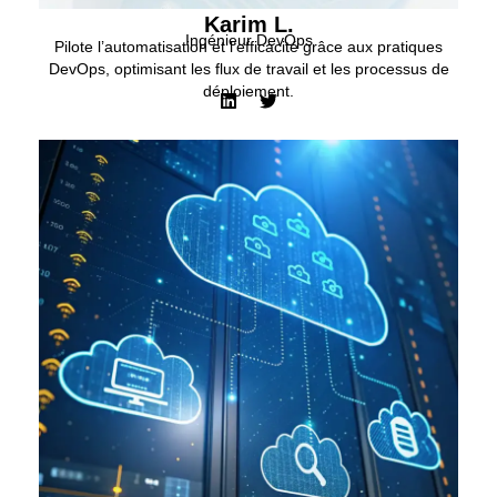
Karim L.
Ingénieur DevOps
Pilote l’automatisation et l’efficacité grâce aux pratiques
DevOps, optimisant les flux de travail et les processus de
déploiement.