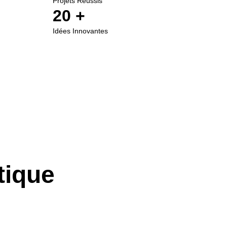
Projets Réussis
20
 +
Idées Innovantes
tique