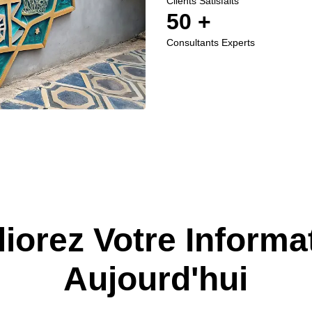
Clients Satisfaits
50
 +
Consultants Experts
iorez Votre Informa
Aujourd'hui